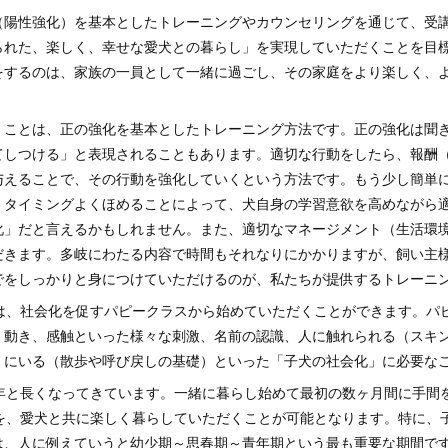
（陽性強化）を基本としたトレーニングやカウンセリングを通じて、受
られた、楽しく、幸せな愛犬との暮らし」を実現していただくことを目
をするのは、家族の一員として一緒に過ごし、その家庭をより楽しく、
。
くことは、正の強化を基本としたトレーニング方法です。正の強化は聞
てしつける」と表現されることもあります。適切な行動をしたら、報酬
与えることで、その行動を強化していくという方法です。もう少し簡単
、タイミングよくほめることによって、犬自身の学習意欲を高めながら
化」だと言えるかもしれません。また、適切なマネージメント（生活環
だきます。多岐にわたる内容で時間もそれなりにかかりますが、飼い主
でをしっかりと身につけていただけるのが、私たちが提供するトレーニ
には、社会化を促すパピークラスから始めていただくことができます。パ
、動き、感触といった様々な刺激、名前の認識、人に触れられる（スキ
くにいる（散歩や呼び戻しの基礎）といった「子犬の社会化」に必要な
5年と長くなってきています。一緒に暮らし始めて最初の数ヶ月間に手間
年を、愛犬と共に楽しく暮らしていただくことが可能となります。特に、
は、人に例えていうと幼少期～思春期～青年期という最も重要な期間で