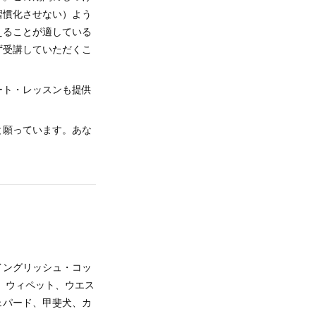
習慣化させない）よう
えることが適している
ず受講していただくこ
ート・レッスンも提供
と願っています。あな
イングリッシュ・コッ
、ウィペット、ウエス
ェパード、甲斐犬、カ