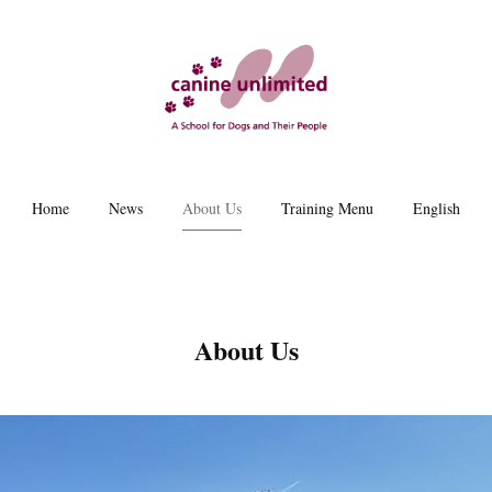
Home
News
About Us
Training Menu
English
About Us