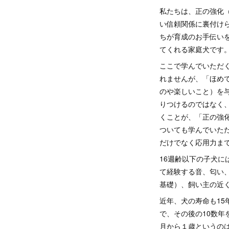
私たちは、正の強化
い信頼関係に裏付け
ちが育成のお手伝い
てくれる家庭犬です
ここで学んでいただ
れませんが、「ほめ
のや楽しいこと）を
りつけるのではなく
くことが、「正の強
ついても学んでいた
だけでなく応用力ま
16週齢以下の子犬
て経験する音、匂い
基礎）、飼い主の近
近年、犬の寿命も1
で、その後の10数
月から１歳というの