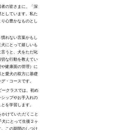
講者の皆さまに、「深
標としています。私た
より心豊かなものとし
き慣れない言葉かもし
（犬にとって嬉しいも
に言うと、犬をただ叱
適切な行動を教えてい
境や健康面の管理）に
様と愛犬の双方に基礎
ング・コースです。
ピークラスでは、初め
ンシップやお手入れの
ことを学習します。
をかけていただくこと
子犬にとって生後２ヶ
す。この期間のしつけ