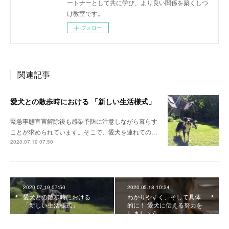
ートナーとして共に学び、より良い関係を築くしつ
け教室です。
フォロー
関連記事
愛犬との散歩時における 「新しい生活様式」
緊急事態宣言解除後も感染予防に注意しながら暮らす
ことが求められています。そこで、愛犬を連れての…
2020.07.19 07:50
2020.07.19 07:50
2020.05.18 10:24
愛犬との散歩時における
わかりやすく、そして具体
「新しい生活様式」
的に！ 愛犬に伝える努力を
しましょう