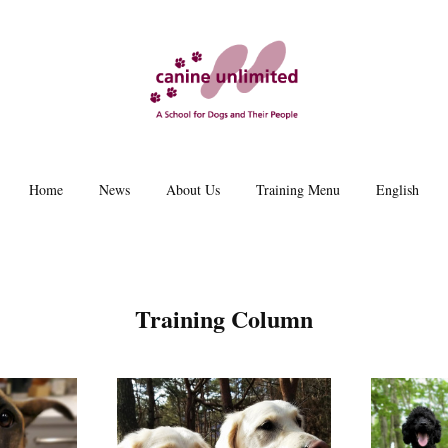
Home
News
About Us
Training Menu
English
Training Column